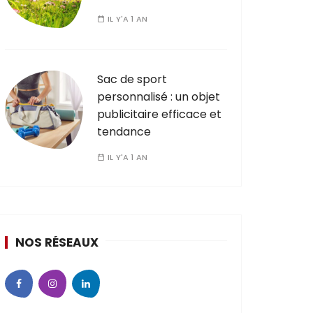
IL Y'A 1 AN
Sac de sport
personnalisé : un objet
publicitaire efficace et
tendance
IL Y'A 1 AN
NOS RÉSEAUX